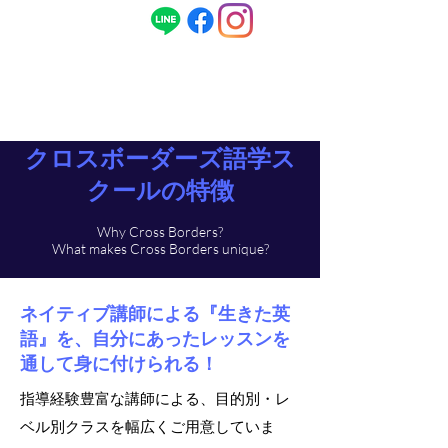
ENG
080-1496-1968
/ 日本語
090-5679-
1968
​クロスボーダーズ語学ス
クールの特徴
Why Cross Borders?
​What makes Cross Borders unique?
​ネイティブ講師による『生きた英
語』を、自分にあったレッスンを
通して身に付けられる！
指導経験豊富な講師による、目的別・レ
ベル別クラスを幅広くご用意していま