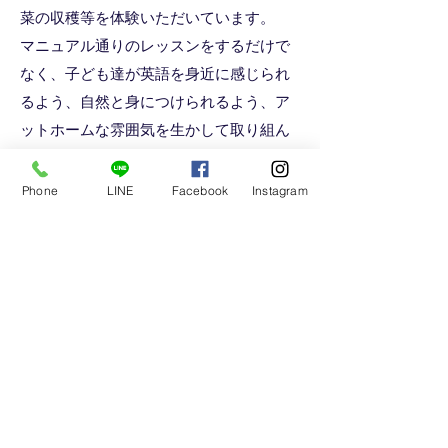
菜の収穫等を体験いただいています。
マニュアル通りのレッスンをするだけで
なく、子ども達が英語を身近に感じられ
るよう、自然と身につけられるよう、ア
ットホームな雰囲気を生かして取り組ん
でいます。
英語で食について学び、自分で収穫した
Phone
LINE
Facebook
Instagram
オーガニック野菜を食べて、ニガテを克
服されたお子さんも！おうちの方から
は、「英語で理科と家庭が学べてうれし
い」といったお声をいただいています！
（通常はMommy&Me、ブリッジクラス対
象）​
​楽しいパーティや合同イベントの
開催