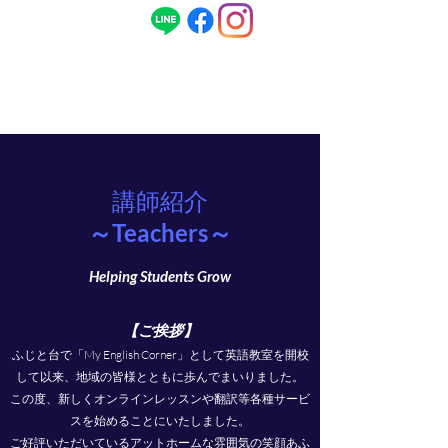
ENG
080-1496-1968
/ 日本語
090-5679-
1968
講師紹介
～Teachers～
Helping Students Grow
【ご挨拶】
ふじと台で「My English Corner」として英語教室を開校
して以来、地域の皆様とともに歩んでまいりました。
この度、新しくオンラインレッスンや翻訳等各種サービ
スを始めることにいたしました。
ご好評いただいているアットホームな雰囲気の笑顔あふ